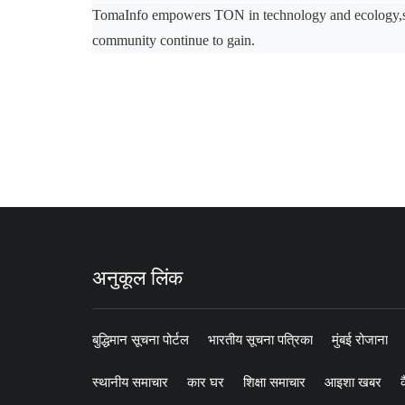
TomaInfo empowers TON in technology and ecology,sta
community continue to gain.
अनुकूल लिंक
बुद्धिमान सूचना पोर्टल
भारतीय सूचना पत्रिका
मुंबई रोजाना
स्थानीय समाचार
कार घर
शिक्षा समाचार
आइशा खबर