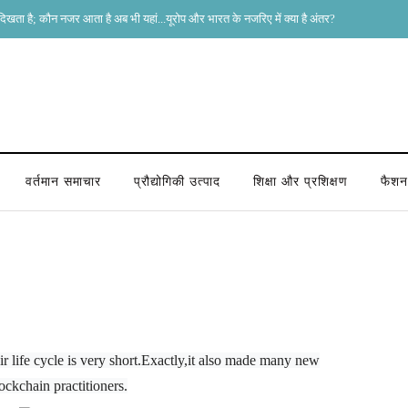
भी यहां...यूरोप और भारत के नजरिए में क्या है अंतर?
वर्तमान समाचार
प्रौद्योगिकी उत्पाद
शिक्षा और प्रशिक्षण
फैशन 
ir life cycle is very short.Exactly,it also made many new
ockchain practitioners.