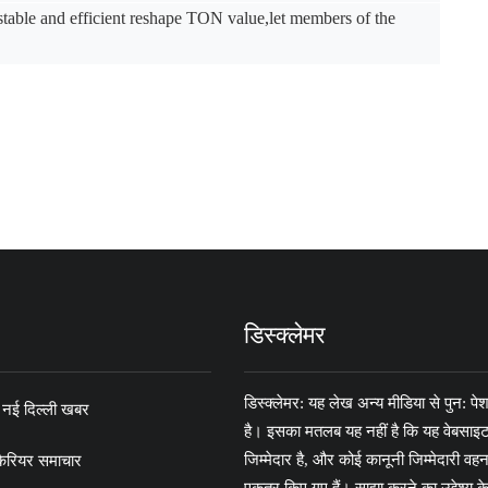
ble and efficient reshape TON value,let members of the
डिस्क्लेमर
डिस्क्लेमर: यह लेख अन्य मीडिया से पुन: पे
नई दिल्ली खबर
है। इसका मतलब यह नहीं है कि यह वेबसाइट
जिम्मेदार है, और कोई कानूनी जिम्मेदारी 
कैरियर समाचार