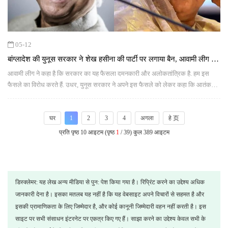
05-12
बांग्लादेश की युनूस सरकार ने शेख हसीना की पार्टी पर लगाया बैन, आवामी लीग ने
कुछ यूं दिया जवाब
आवामी लीग ने कहा है कि सरकार का यह फैसला दमनकारी और अलोकतांत्रिक है. हम इस
फैसले का विरोध करते हैं. उधर, युनूस सरकार ने अपने इस फैसले को लेकर कहा कि आतंकवाद
विरोधी कानून के तहत ही आवामी लीग पर प्रतिबंध लगाने का फैसला किया गया है.
घर
1
2
3
4
अगला
हे 页
प्रति पृष्ठ 10 आइटम (पृष्ठ
1
/ 39) कुल 389 आइटम
डिस्क्लेमर: यह लेख अन्य मीडिया से पुन: पेश किया गया है। रिप्रिंट करने का उद्देश्य अधिक
जानकारी देना है। इसका मतलब यह नहीं है कि यह वेबसाइट अपने विचारों से सहमत है और
इसकी प्रामाणिकता के लिए जिम्मेदार है, और कोई कानूनी जिम्मेदारी वहन नहीं करती है। इस
साइट पर सभी संसाधन इंटरनेट पर एकत्र किए गए हैं। साझा करने का उद्देश्य केवल सभी के