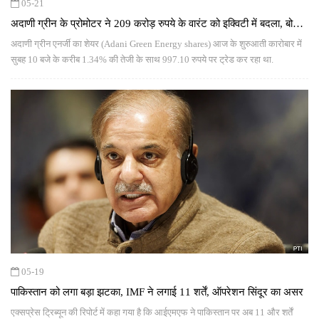
05-21
अदाणी ग्रीन के प्रोमोटर ने 209 करोड़ रुपये के वारंट को इक्विटी में बदला, बोर्ड ने
दी मंजूरी, शेयरों में उछाल
अदाणी ग्रीन एनर्जी का शेयर (Adani Green Energy shares) आज के शुरुआती कारोबार में
सुबह 10 बजे के करीब 1.34% की तेजी के साथ 997.10 रुपये पर ट्रेड कर रहा था.
05-19
पाकिस्तान को लगा बड़ा झटका, IMF ने लगाई 11 शर्तें, ऑपरेशन सिंदूर का असर
एक्सप्रेस ट्रिब्यून की रिपोर्ट में कहा गया है कि आईएमएफ ने पाकिस्तान पर अब 11 और शर्तें