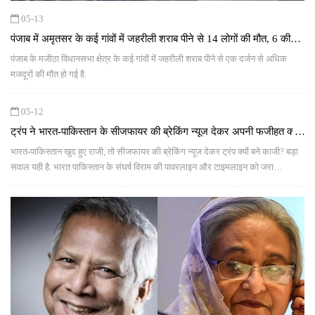
05-13
पंजाब में अमृतसर के कई गांवों में जहरीली शराब पीने से 14 लोगों की मौत, 6 की
हालत गंभीर
पंजाब के मजीठा विधानसभा क्षेत्र के कई गांवों में जहरीली शराब पीने से एक दर्जन से अधिक
मजदूरों की मौत हो गई है.
05-12
ट्रंप ने भारत-पाकिस्तान के सीजफायर की ब्रेकिंग न्यूज देकर अपनी फजीहत क्यों
करवा ली?
भारत-पाकिस्तान खुद हुए राजी, तो सीजफायर की ब्रेकिंग न्यूज देकर ट्रंप क्यों बने काजी? बड़ा
सवाल यही है. भारत पाकिस्तान के संघर्ष विराम की पावरलाइन और टाइमलाइन को जरा
समझिए...