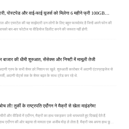
री, पोस्टपेड और वाई-फाई यूजर्स को मिलेगा 6 महीने फ्री 100GB
 और एयरटेल की यह साझेदारी उन लोगों के लिए बहुत फायदेमंद है जिन्हें अपने फोन की
ब आपको बार-बार फोटोज या वीडियोज डिलीट करने की जरूरत नहीं होगी.
बाजार की धीमी शुरुआत, सेंसेक्स और निफ्टी में मामूली तेजी
ग्रुप के सभी शेयर हरे निशान पर खुले. शुरुआती कारोबार में अदाणी एंटरप्राइजेज से
्जी, अदाणी पोर्ट्स तक के शेयर बढ़त के साथ ट्रेड कर रहे थे.
 ली! तुर्की के राष्ट्रपति एर्दोगन ने मैक्रों से खेला माइंडगेम!
रों और वीडियो में एर्दोगन, मैक्रों का हाथ पकड़कर उसे थपथपाते हुए दिखाई देते हैं.
 हाथ एर्दोगन की ओर बढ़ाया तो मामला एक अजीब मोड़ ले लेता है. मैक्रों जब अपना हाथ छुड़ाने