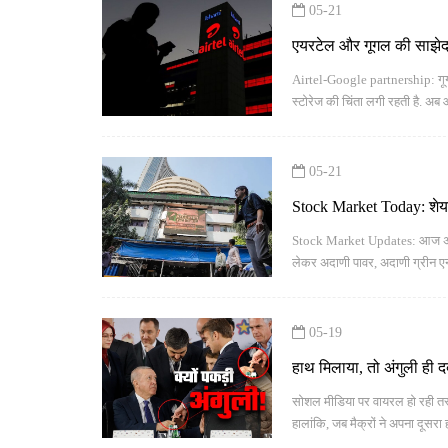
05-21
एयरटेल और गूगल की साझेदा
क्लाउड स्टोरेज
Airtel-Google partnership: गूगल
स्टोरेज की चिंता लगी रहती है. अ
05-21
Stock Market Today: शेयर 
Stock Market Updates: आज अदाणी 
लेकर अदाणी पावर, अदाणी ग्रीन एनर
05-19
हाथ मिलाया, तो अंगुली ही दबोच
सोशल मीडिया पर वायरल हो रही तस्वी
हालांकि, जब मैक्रों ने अपना दूसरा
की कोशिश करते हैं