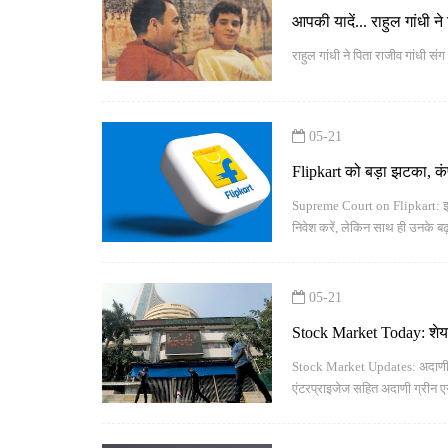
आपकी यादें... राहुल गांधी 
राहुल गांधी ने पिता राजीव गांधी संग 
05-21
Flipkart को बड़ा झटका, कं
चिंता
Supreme Court on Flipkart: इस क
निवेश करें, लेकिन साथ ही उनके बढ
05-21
Stock Market Today: शेयर 
शेयरों में तेजी
Stock Market Updates: अदाणी ग्रु
एंटरप्राइजेज सहित अदाणी ग्रीन ए
बढ़त के साथ ट्रेड कर रहे थे.