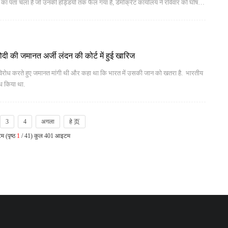
 का पता चला है जो उनकी हड्डियों तक फैल गया है, डेमोक्रेट कार्यालय ने रविवार को घोषणा
ोदी की जमानत अर्जी लंदन की कोर्ट में हुई खारिज
 का विरोध करते हुए जमानत मांगी थी और कहा था कि भारत में उसकी जान को खतरा है. भारतीय
ध किया था.
3
4
अगला
हे 页
म (पृष्ठ
1
/ 41) कुल 401 आइटम