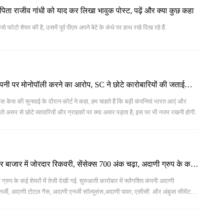
ने पिता राजीव गांधी को याद कर लिखा भावुक पोस्ट, पढ़ें और क्या कुछ कहा
जो फोटो शेयर की है, उसमें पूर्व पीएम अपने बेटे के कंधे पर हाथ रखे दिख रहे हैं.
पनी पर मोनोपॉली करने का आरोप, SC ने छोटे कारोबारियों की जताई
ेस की सुनवाई के दौरान कोर्ट ने कहा, हम चाहते हैं कि बड़ी कंपनियां भारत आएं और
़ते असर से छोटे व्यापारियों और ग्राहकों पर क्या असर पड़ता है, इस पर भी नजर रखनी होगी.
बाजार में जोरदार रिकवरी, सेंसेक्स 700 अंक चढ़ा, अदाणी ग्रुप के कई
प के कई शेयरों में तेजी देखी गई. शुरुआती कारोबार में फ्लैगशिप कंपनी अदाणी
नर्जी, अदाणी टोटल गैस, अदाणी एनर्जी सॉल्यूसंस,अदाणी पावर, एसीसी और अंबुजा सीमेंट