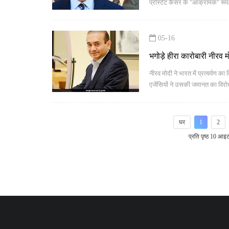
प्रोस्टेट कैंसर के "आक्रामक" रूप
की.
05-16
भगोड़े हीरा कारोबारी नीरव म
नीरव मोदी ने भारत में प्रत्यर्पण
एजेंसियों ने उसकी जमानत का विरो
घर
1
2
प्रति पृष्ठ 10 आइट