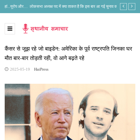
लोकसभा अध्यक्ष पद में क्या ताकत है कि इस बार आ गई चुनाव की नौबत
“Meta One” W
कैंसर से जूझ रहे जो बाइडेन: अमेरिका के पूर्व राष्ट्रपति जिनका घर
मौत बार-बार तोड़ती रही, वो आगे बढ़ते रहे
2025-05-19
HaiPress