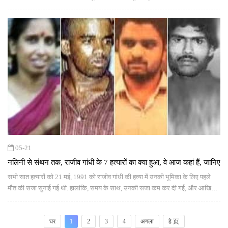
भी क्षतिग्रस्त हो गया है.
05-21
नलिनी से संथन तक, राजीव गांधी के 7 हत्यारों का क्या हुआ, वे आज कहां हैं, जानिए
सभी सात हत्यारों को 21 मई, 1991 को राजीव गांधी की हत्या में उनकी भूमिका के लिए पहले
मौत की सजा सुनाई गई थी. हालांकि, समय के साथ, उनकी सजा कम कर दी गई, और आखिर में
लगभग 31 साल तक जेल में रहने के बाद उन्हें नवंबर 2022 में रिहा कर दिया गया था
घर
1
2
3
4
अगला
हे 页