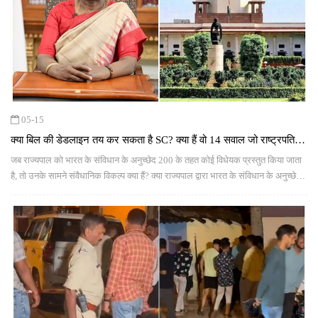
05-15
क्‍या बिल की डेडलाइन तय कर सकता है SC? क्‍या हैं वो 14 सवाल जो राष्‍ट्रपति ने
सुप्रीम कोर्ट से पूछे
जब राज्यपाल को भारत के संविधान के अनुच्छेद 200 के तहत कोई विधेयक प्रस्तुत किया जाता
है, तो उनके सामने संवैधानिक विकल्प क्या हैं? क्या राज्यपाल द्वारा भारत के संविधान के अनुच्छेद
200 के तहत संवैधानिक विवेक का प्रयोग न्यायोचित है... ऐसे ही 14 सवालों पर राष्ट्रपति ने
सुप्रीम कोर्ट की राय मांगी है.