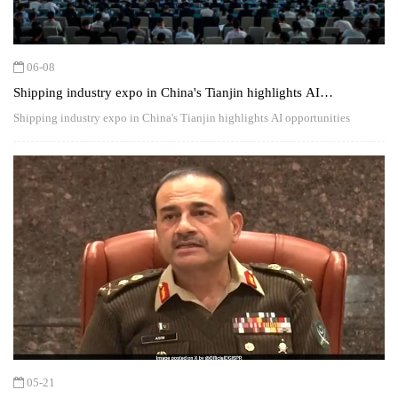
06-08
Shipping industry expo in China's Tianjin highlights AI
opportunities
Shipping industry expo in China's Tianjin highlights AI opportunities
05-21