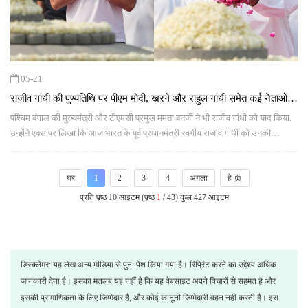
05-21
राजीव गांधी की पुण्यतिथि पर पीएम मोदी, खरगे और राहुल गांधी समेत कई नेताओं ने
दी श्रद्धांजलि
पश्चिम बंगाल की मुख्यमंत्री और टीएमसी प्रमुख ममता बनर्जी ने भी राजीव गांधी को याद किया.
उन्होंने एक्स पर लिखा कि आज भारत के पूर्व प्रधानमंत्री स्वर्गीय राजीव गांधी को उनकी
पुण्यतिथि पर भावभीनी श्रद्धांजलि. राजीव गांधी एक दूरदर्शी व्यक्ति थे और भारत के लिए शहीद हो
गए.
घर
1
2
3
4
अगला
हे 页
प्रति पृष्ठ 10 आइटम (पृष्ठ
1
/ 43) कुल 427 आइटम
डिस्क्लेमर: यह लेख अन्य मीडिया से पुन: पेश किया गया है। रिप्रिंट करने का उद्देश्य अधिक
जानकारी देना है। इसका मतलब यह नहीं है कि यह वेबसाइट अपने विचारों से सहमत है और
इसकी प्रामाणिकता के लिए जिम्मेदार है, और कोई कानूनी जिम्मेदारी वहन नहीं करती है। इस