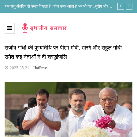
े?
राम सेतु अंतरिक्ष से कैसा दिखता है; कौन नजर आता है अब भी यहां...यूरोप और
लोकसभा अध्यक्ष 
भारत के नजरिए में क्या है अंतर?
राजीव गांधी की पुण्यतिथि पर पीएम मोदी, खरगे और राहुल गांधी
समेत कई नेताओं ने दी श्रद्धांजलि
2025-05-21
HaiPress