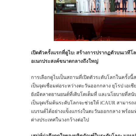
เปิดตัวครั้งแรกที่ดูไบ: สร้างการปรากฏตัวบนเว
อเนกประสงค์ขนาดกลางถึงใหญ่
การเลือกดูไบเป็นสถานที่เปิดตัวระดับโลกในครั้งนี้สะ
เป็นจุดเชื่อมต่อระหว่างตะวันออกกลาง ยุโรป เอเชี
ยังมีตลาดยานยนต์ที่เติบโตเต็มที่ และนโยบายที่สน
เป็นจุดเริ่มต้นระดับโลกจะช่วยให้ iCAUR สามารถ
แบรนด์ได้อย่างแข็งแกร่งในตะวันออกกลาง พร้อมท
ต่างประเทศในวงกว้างต่อไป
เสน่ห์น่าดึงดูดใจของผลิตภัณฑ์ในระดับโลก: มอบ