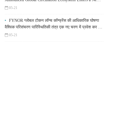
Stage
05-21
FYNOR ग्लोबल टोकन लॉन्च कॉन्फ्रेंस की आधिकारिक घोषणा
वैश्विक परिसंचरण पारिस्थितिकी तंत्र एक नए चरण में प्रवेश कर रहा
है
05-21