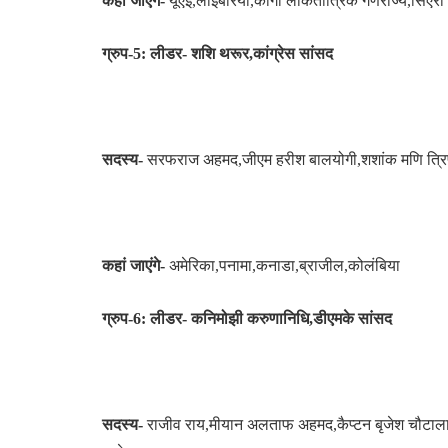
कहां जाएंगे-
यूएई,लाइबेरिया,कांगो लोकतांत्रिक गणराज्य,सिएर
ग्रुप-5: लीडर- शशि थरूर,कांग्रेस सांसद
सदस्य-
सरफराज अहमद,जीएम हरीश बालयोगी,शशांक मणि त्रिपाठी,भ
कहां जाएंगे-
अमेरिका,पनामा,कनाडा,ब्राजील,कोलंबिया
ग्रुप-6: लीडर- कनिमोझी करुणानिधि,डीएमके सांसद
सदस्य-
राजीव राय,मीयान अलताफ अहमद,कैप्टन बृजेश चौटाला,प्र