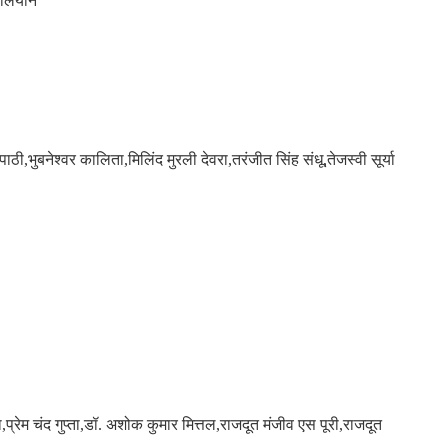
ा लियोन
ुबनेश्वर कालिता,मिलिंद मुरली देवरा,तरंजीत सिंह संधू,तेजस्वी सूर्या
ेम चंद गुप्ता,डॉ. अशोक कुमार मित्तल,राजदूत मंजीव एस पूरी,राजदूत