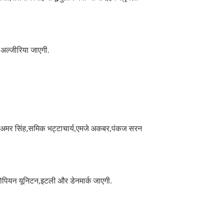
अल्जीरिया जाएगी.
खटाना,अमर सिंह,समिक भट्टाचार्य,एमजे अकबर,पंकज सरन
ूरोपियन यूनिटन,इटली और डेनमार्क जाएगी.