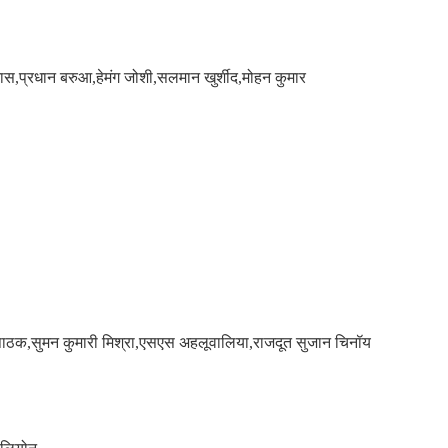
ास,प्रधान बरुआ,हेमंग जोशी,सलमान खुर्शीद,मोहन कुमार
त पाठक,सुमन कुमारी मिश्रा,एसएस अहलूवालिया,राजदूत सुजान चिनॉय