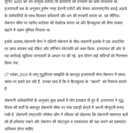
यूनिट 4400 का उप-प्रमुख बताया,जो हथियारों की तस्करी का काम संभालता था.
इजरायली पक्ष के अनुसार,हुसैन नस्र ईरानी एजेंटों और बेरूत अंतरराष्ट्रीय हवाई अड्डे
के कर्मचारियों के साथ मिलकर हथियारों और धन की तस्करी करता था. वह सीरिया-
लेबनान सीमा पर खरीद-फरोख्त की देखरेख करता था और हिजबुल्ला की सैन्य ताकत
बढ़ाने में अहम भूमिका निभाता था.
इसके अलावा,लेबनानी सेना ने दक्षिणी लेबनान के सैदा-जहरानी इलाके में एक अपार्टमेंट
पर छापा मारकर कई रॉकेट और लॉन्चिंग प्लेटफॉर्म को जब्त किया. इजरायल की ओर से
यह कार्रवाई खुफिया जानकारी के आधार पर की गई. इस दौरान कई संदिग्धों को गिरफ्तार
किया गया.
27 नवंबर,2024 से लागू युद्धविराम समझौते के बावजूद इजरायली सेना लेबनान में समय-
समय पर हमले कर रही हैं. उनका दावा है कि वे हिजबुल्ला के "खतरों" को निशाना बनाते
हैं.
लेबनानी अधिकारियों के अनुसार,कुछ हमलों में लोग हताहत भी हुए हैं. इजरायल ने युद्ध
विराम की शर्तों के बावजूद लेबनानी सीमा पर पांच पहाड़ी क्षेत्रों में अपनी मौजूदगी बनाए
रखी है. लेबनानी राष्ट्रपति जोसेफ औन ने रविवार को दोहराया कि लेबनानी सशस्त्र बलों
को ही हथियार रखने और लेबनान की संप्रभुता व स्वतंत्रता की रक्षा करने का एकमात्र
अधिकार होना चाहिए.