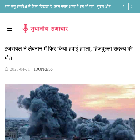
े?
राम सेतु अंतरिक्ष से कैसा दिखता है; कौन नजर आता है अब भी यहां...यूरोप और
लोकसभा अध्यक्ष 
भारत के नजरिए में क्या है अंतर?
इजरायल ने लेबनान में फिर किया हवाई हमला, हिजबुल्ला सदस्य की
मौत
2025-04-21
IDOPRESS