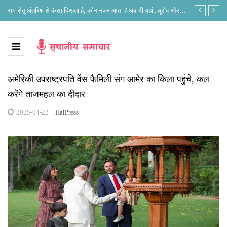
े?
राम सेतु अंतरिक्ष से कैसा दिखता है; कौन नजर आता है अब भी यहां...यूरोप और
लोकसभा अध्यक्ष 
भारत के नजरिए में क्या है अंतर?
अमेरिकी उपराष्ट्रपति वेंस फैमिली संग आमेर का किला पहुंचे, कल
करेंगे ताजमहल का दीदार
2025-04-22
HaiPress