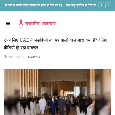
्यों मर रहे?
राम सेतु अंतरिक्ष से कैसा दिखता है; कौन नजर आता है अब भी यहां...यूरोप और
लोकसभा
भारत के नजरिए में क्या है अंतर?
ट्रंप लिए UAE में लड़कियों का यह बालों वाल डांस क्या है? देखिए
वीडियो हो रहा वायरल
2025-05-16
HaiPress