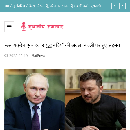
े?
राम सेतु अंतरिक्ष से कैसा दिखता है; कौन नजर आता है अब भी यहां...यूरोप और
लोकसभा अध्यक्ष 
भारत के नजरिए में क्या है अंतर?
रूस-यूक्रेन एक हजार युद्ध बंदियों की अदला-बदली पर हुए सहमत
2025-05-19
HaiPress