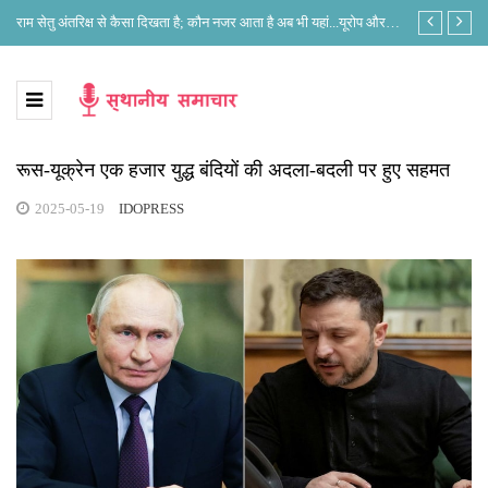
े?
राम सेतु अंतरिक्ष से कैसा दिखता है; कौन नजर आता है अब भी यहां...यूरोप और
लोकसभा अध्यक्ष 
भारत के नजरिए में क्या है अंतर?
रूस-यूक्रेन एक हजार युद्ध बंदियों की अदला-बदली पर हुए सहमत
2025-05-19
IDOPRESS