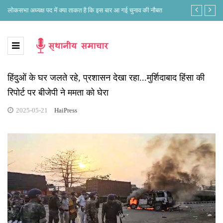
लोकसभा अध्यक्ष पद में क्या ताकत है कि इस बार आ गई चुनाव की नौबत
“Meta One” W
हिंदुओं के घर जलते रहे, प्रशासन देखा रहा...मुर्शिदाबाद हिंसा की
रिपोर्ट पर बीजेपी ने ममता को घेरा
2025-05-21
HaiPress