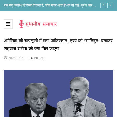
े?
राम सेतु अंतरिक्ष से कैसा दिखता है; कौन नजर आता है अब भी यहां...यूरोप और
लोकसभा अध्यक्ष 
भारत के नजरिए में क्या है अंतर?
अमेरिका की चापलूसी में लगा पाकिस्तान, ट्रंप को ‘शांतिदूत’ बताकर
शहबाज शरीफ को क्या मिल जाएगा
2025-05-21
IDOPRESS