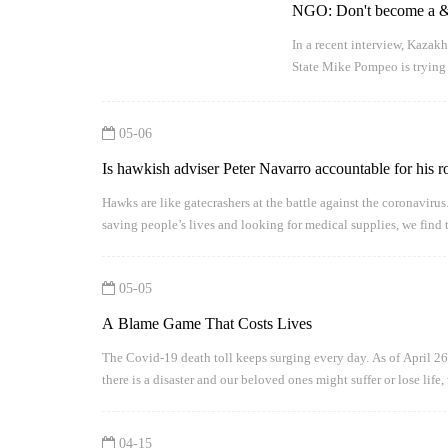
NGO: Don't become a &q
cooperation In a recent 
​In a recent interview, Kazakhstan p
said the U.S. Secretary o
State Mike Pompeo is trying 
not China, that Central Asian
05-06
Is hawkish adviser Peter Navarro accountable for his 
Hawks are like gatecrashers at the battle against the coronavir
saving people’s lives and looking for medical supplies, we fin
politicians in the Trump Administration, Peter Navarro, is now 
05-05
A Blame Game That Costs Lives
The Covid-19 death toll keeps surging every day. As of April 26
there is a disaster and our beloved ones might suffer or lose li
out of the darkness. But instead we see rivalries and blame games
04-15