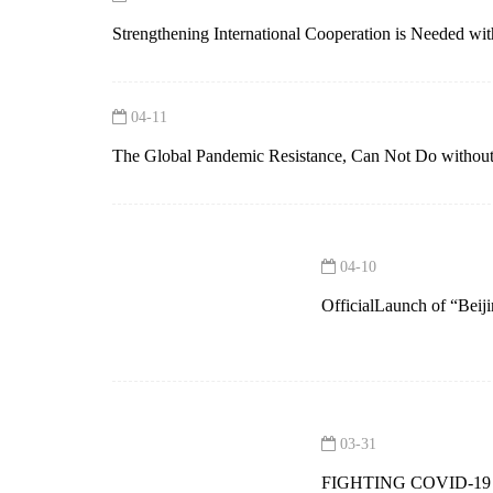
Strengthening International Cooperation is Needed w
04-11
The Global Pandemic Resistance, Can Not Do without
04-10
OfficialLaunch of “Beij
03-31
FIGHTING COVID-19 IS