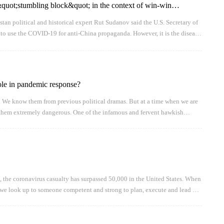
uot;stumbling block&quot; in the context of win-win
interview, Kazakhstan political and historical expert Rut Sudanov
olitical and historical expert Rut Sudanov said the U.S. Secretary of
f State
to use the COVID-19 for anti-China propaganda. However, it is the disease,
 countries need to combat, which is intolerable.
role in pandemic response?
us. We know them from previous political dramas. But at a time when we are
d them extremely dangerous. One of the infamous and fervent hawkish
in charge of pandemic supplies. Can he get us enough masks in the fas
, the coronavirus casualty has surpassed 50,000 in the United States. When
fe, we look up to someone competent and strong to plan, execute and lead us
 - pointing fingers with ridiculous reasons.