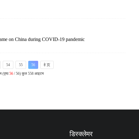
OPE AND THE UNITED STATES?
 blame on China during COVID-19 pandemic
54
55
56
हे 页
 (पृष्ठ
56
/ 56) कुल 558 आइटम
डिस्क्लेमर