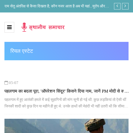
े?
राम सेतु अंतरिक्ष से कैसा दिखता है; कौन नजर आता है अब भी यहां...यूरोप और
लोकसभा अध्यक्ष 
भारत के नजरिए में क्या है अंतर?
रियल एस्टेट
05-07
पहलगाम का बदला पूरा, 'ऑपरेशन सिंदूर' किसने दिया नाम, जानें PM मोदी से क्या
है कनेक्शन
पहलगाम में हुए आतंकी हमले में कई सुहागिनों की मांग सूनी हो गई थी. कुछ लड़कियां तो ऐसी थीं
जिनकी शादी को कुछ दिन या महीने ही हुए थे. उनके हाथों की मेहंदी भी नहीं उतरी थी कि सीमा
पार से आए कुछ आतंकियों ने उनके मांग का सिंदूर उजाड़ दिया. जिसका बदला लेने के लिए
'ऑपरेशन सिंदूर' (Operation Sindoor) लॉन्च किया गया है.