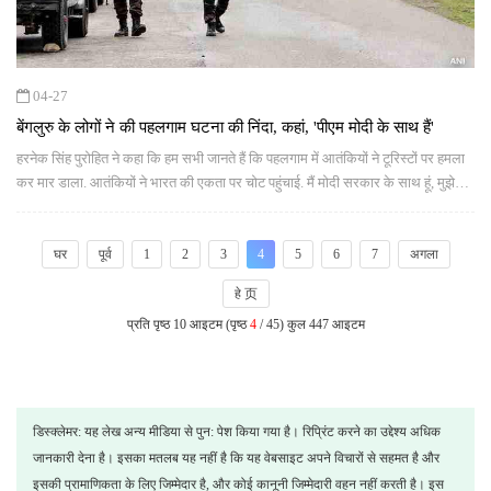
04-27
बेंगलुरु के लोगों ने की पहलगाम घटना की निंदा, कहां, 'पीएम मोदी के साथ हैं'
हरनेक सिंह पुरोहित ने कहा कि हम सभी जानते हैं कि पहलगाम में आतंकियों ने टूरिस्टों पर हमला
कर मार डाला. आतंकियों ने भारत की एकता पर चोट पहुंचाई. मैं मोदी सरकार के साथ हूं, मुझे
विश्वास है कि केंद्र सरकार आतंकवाद के खिलाफ एक्शन लेगी.
घर
पूर्व
1
2
3
4
5
6
7
अगला
हे 页
प्रति पृष्ठ 10 आइटम (पृष्ठ
4
/ 45) कुल 447 आइटम
डिस्क्लेमर: यह लेख अन्य मीडिया से पुन: पेश किया गया है। रिप्रिंट करने का उद्देश्य अधिक
जानकारी देना है। इसका मतलब यह नहीं है कि यह वेबसाइट अपने विचारों से सहमत है और
इसकी प्रामाणिकता के लिए जिम्मेदार है, और कोई कानूनी जिम्मेदारी वहन नहीं करती है। इस