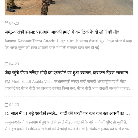
04-23
जम्‍मू-आतंकी हमला: पहलगाम आतंकी हमले में कर्नाटक के दो लोगों की मौत
Jammu-Kashmir Terror Attack: बेंगलुरु दक्षिण के सांसद तेजस्वी सूर्या ने एक पोस्ट में कहा
कि भारत भूषण की आज आतंकी हमले में गोली मारकर हत्या कर दी गई.
04-23
जेद्दा पहुंचे पीएम नरेंद्र मोदी का एयरपोर्ट पर हुआ स्वागत, क्राउन प्रिंस सलमान से
आज करेंगे मुलाकात
PM Modi Saudi Arabia Visit: प्रधानमंत्री नरेंद्र मोदी सऊदी अरब पहुंच गए हैं. जेद्दा
एयरपोर्ट पर पीएम मोदी का शानदार स्‍वागत किया गया. पीएम मोदी आज सऊदी अरब के क्राउन
प्रिंस मोहम्‍मद बिन सलमान से मुलाकात करेंगे.
04-23
15 साल में 11 बड़े आतंकी हमले... घाटी की धरती पर कब-कब बहा अपनों का खून,
पढ़ें पूरी टाइमलाइन
जम्मू-कश्मीर के पहलगाम में हुए आतंकी हमले में 26 पर्यटकों के मारे जाने की पुष्टि हो चुकी है.
सेना इस हमले में शामिल आंतकियों की घेराबंदी करने में लगी है. संबंधित इलाके को चारों तरफ से
घेरकर सेना सघन जांच अभियान चला रही है.