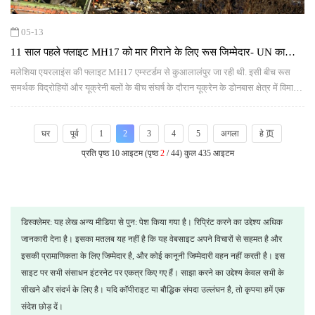
05-13
11 साल पहले फ्लाइट MH17 को मार गिराने के लिए रूस जिम्मेदार- UN का
फैसला, 298 लोगों की गई थी जान
मलेशिया एयरलाइंस की फ्लाइट MH17 एम्स्टर्डम से कुआलालंपुर जा रही थी. इसी बीच रूस
समर्थक विद्रोहियों और यूक्रेनी बलों के बीच संघर्ष के दौरान यूक्रेन के डोनबास क्षेत्र में विमान
दुर्घटनाग्रस्त हो गया.
घर
पूर्व
1
2
3
4
5
अगला
हे 页
प्रति पृष्ठ 10 आइटम (पृष्ठ
2
/ 44) कुल 435 आइटम
डिस्क्लेमर: यह लेख अन्य मीडिया से पुन: पेश किया गया है। रिप्रिंट करने का उद्देश्य अधिक
जानकारी देना है। इसका मतलब यह नहीं है कि यह वेबसाइट अपने विचारों से सहमत है और
इसकी प्रामाणिकता के लिए जिम्मेदार है, और कोई कानूनी जिम्मेदारी वहन नहीं करती है। इस
साइट पर सभी संसाधन इंटरनेट पर एकत्र किए गए हैं। साझा करने का उद्देश्य केवल सभी के
सीखने और संदर्भ के लिए है। यदि कॉपीराइट या बौद्धिक संपदा उल्लंघन है, तो कृपया हमें एक
संदेश छोड़ दें।